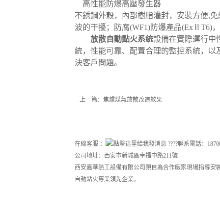
高性能防爆高壓發生器
不銹鋼外殼，內部樹脂灌封，安裝方便,免維護
波的干擾；防腐(WF1)防爆產品(ExⅡT
放散自動點火系統
設備在實際運行中
統，性能可靠、配置合理的監控系統，以
決客戶問題。
上一篇：
焦爐煤氣放散改造效果
在線客服 ：
????聯系電話：187004
公司地址：西安市新城區幸福中路211號
西安嘉華熱工設備有限公司親自為合作廠家現場指導安裝
自動點火專業領先企業。