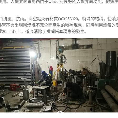
用。人機界面采用西門子wincc,有良好的人機界面功能，數據
特抗風、抗雨。高空點火器材質OCr25Ni20。特殊的結構，
發弧裝置不會出現因燃燒不完全而產生的積碳現象，同時利用燃氣
20mm以上，徹底消除了噴嘴堵塞現象的發生。